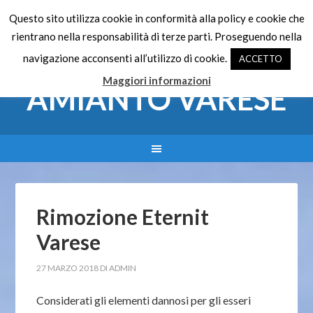
Questo sito utilizza cookie in conformità alla policy e cookie che
F.LLI LA ROSA -
rientrano nella responsabilità di terze parti. Proseguendo nella
BONIFICA
navigazione acconsenti all’utilizzo di cookie.
ACCETTO
Maggiori informazioni
AMIANTO VARESE
Rimozione Eternit
Varese
27 MARZO 2018
DI
ADMIN
Considerati gli elementi dannosi per gli esseri